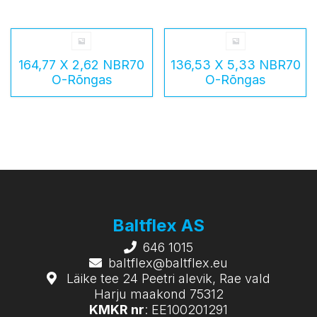
164,77 X 2,62 NBR70
136,53 X 5,33 NBR70
O-Rõngas
O-Rõngas
Baltflex AS
646 1015
baltflex@baltflex.eu
Läike tee 24 Peetri alevik, Rae vald
Harju maakond 75312
KMKR nr
: EE100201291