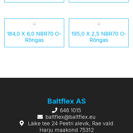
184,0 X 6,0 NBR70 O-
195,0 X 2,5 NBR70 O-
Rõngas
Rõngas
Baltflex AS
646 1015
baltflex@baltflex.eu
Läike tee 24 Peetri alevik, Rae vald
Harju maakond 75312