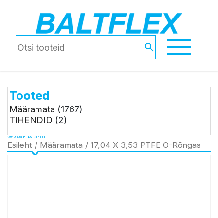
Tooted
Määramata
(1767)
TIHENDID
(2)
17,04 X 3,53 PTFE O-Rõngas
Esileht
/
Määramata
/ 17,04 X 3,53 PTFE O-Rõngas