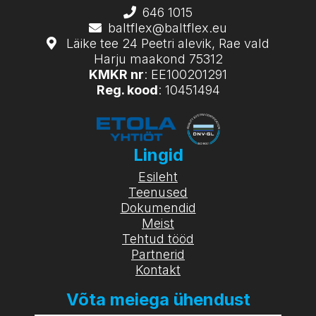
646 1015
baltflex@baltflex.eu
Läike tee 24 Peetri alevik, Rae vald
Harju maakond 75312
KMKR nr
: EE100201291
Reg. kood
: 10451494
Lingid
Esileht
Teenused
Dokumendid
Meist
Tehtud tööd
Partnerid
Kontakt
Võta meiega ühendust