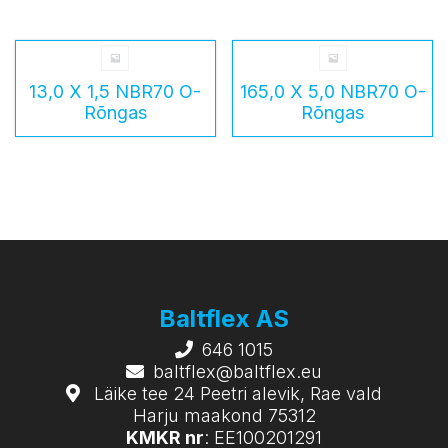
13,0 X 1,5 NBR70 O-
165,0 X 5,0 NBR70 O-
Rõngas
Rõngas
Baltflex AS
646 1015
baltflex@baltflex.eu
Läike tee 24 Peetri alevik, Rae vald
Harju maakond 75312
KMKR nr
: EE100201291