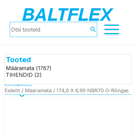
Tooted
Määramata
(1767)
TIHENDID
(2)
174,6 X 6,99 NBR70 O-Rõngas
Esileht
/
Määramata
/ 174,6 X 6,99 NBR70 O-Rõngas