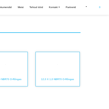
0
did
Meist
Tehtud tööd
Kontakt
Partnerid
ed