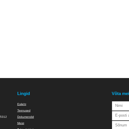
 X 1,0 NBR70 O-Rõngas
164,77 X 2,62 NBR70 O-Rõngas
2,0 X 1
Lingid
Võta m
Esileht
Teenused