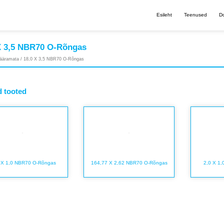
Esileht
Teenused
Dokumen
 X 3,5 NBR70 O-Rõngas
ääramata
/ 18,0 X 3,5 NBR70 O-Rõngas
Seotud toot