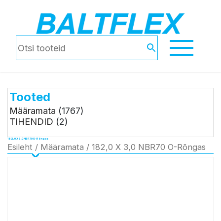
Tooted
Määramata
(1767)
TIHENDID
(2)
182,0 X 3,0 NBR70 O-Rõngas
Esileht
/
Määramata
/ 182,0 X 3,0 NBR70 O-Rõngas