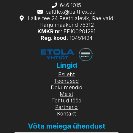
646 1015
baltflex@baltflex.eu
Läike tee 24 Peetri alevik, Rae vald
Harju maakond 75312
KMKR nr
: EE100201291
Reg. kood
: 10451494
Lingid
Esileht
Teenused
Dokumendid
Meist
Tehtud tööd
Partnerid
Kontakt
Võta meiega ühendust