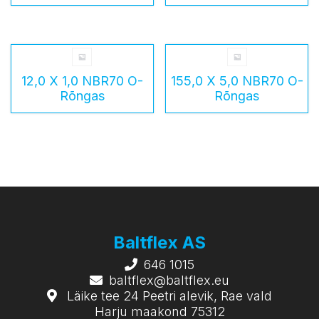
12,0 X 1,0 NBR70 O-
155,0 X 5,0 NBR70 O-
Rõngas
Rõngas
Baltflex AS
646 1015
baltflex@baltflex.eu
Läike tee 24 Peetri alevik, Rae vald
Harju maakond 75312