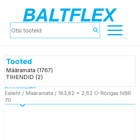
Tooted
Määramata
(1767)
TIHENDID
(2)
183,82 x 2,62 O-Rõngas NBR 70
Esileht
/
Määramata
/ 183,82 x 2,62 O-Rõngas NBR
70