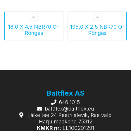
18,0 X 4,5 NBR70 O-
195,0 X 2,5 NBR70 O-
Rõngas
Rõngas
Baltflex AS
646 1015
baltflex@baltflex.eu
Läike tee 24 Peetri alevik, Rae vald
Harju maakond 75312
KMKR nr
: EE100201291