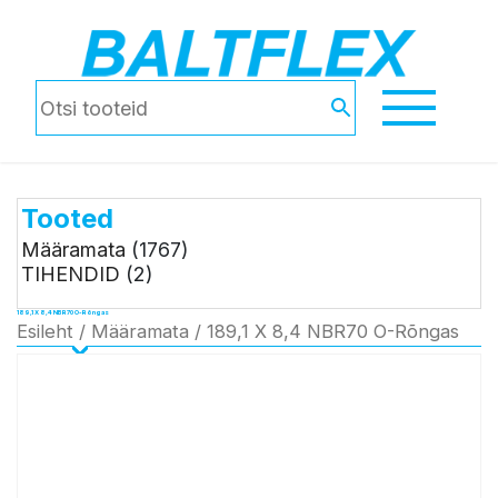
Tooted
Määramata
(1767)
TIHENDID
(2)
189,1 X 8,4 NBR70 O-Rõngas
Esileht
/
Määramata
/ 189,1 X 8,4 NBR70 O-Rõngas