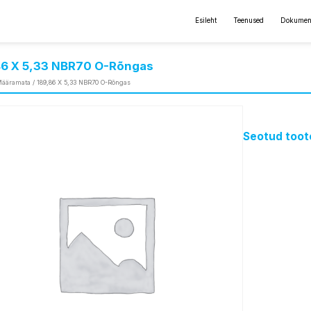
Esileht
Teenused
Dokumen
86 X 5,33 NBR70 O-Rõngas
ääramata
/ 189,86 X 5,33 NBR70 O-Rõngas
Seotud toot