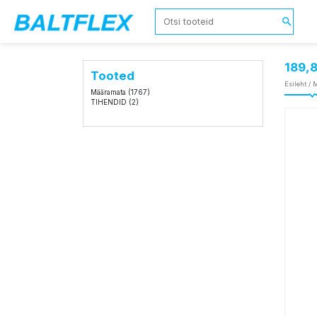
189,
Tooted
Esileht
/
M
Määramata
(1767)
TIHENDID
(2)