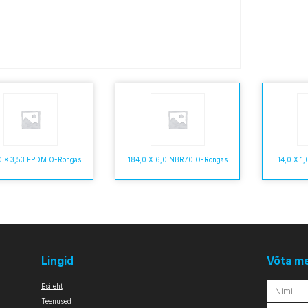
0 x 3,53 EPDM O-Rõngas
184,0 X 6,0 NBR70 O-Rõngas
14,0 X 1
Lingid
Võta m
Esileht
Teenused