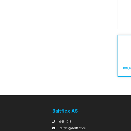
190,1
Baltflex AS
646 1015
baltflex@baltflex.eu