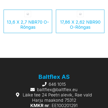
13,6 X 2,7 NBR70 O-
17,86 X 2,62 NBR90
Rõngas
O-Rõngas
Baltflex AS
646 1015
baltflex@baltflex.eu
Läike tee 24 Peetri alevik, Rae vald
Harju maakond 75312
KMKR nr
: EE100201291