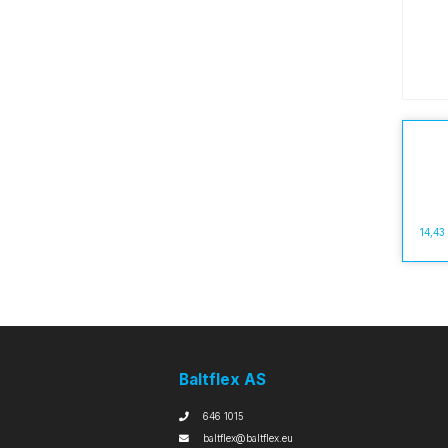
14,43
Baltflex AS
646 1015
baltflex@baltflex.eu