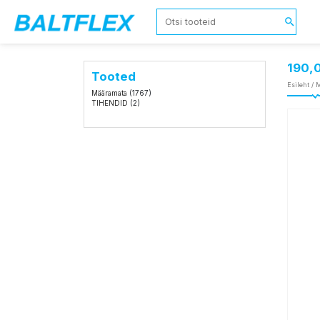
190,
Tooted
Esileht
/
M
Määramata
(1767)
TIHENDID
(2)