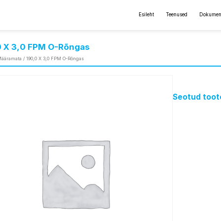
Esileht
Teenused
Dokumen
0 X 3,0 FPM O-Rõngas
ääramata
/ 190,0 X 3,0 FPM O-Rõngas
Seotud toot