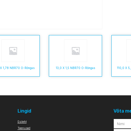
 X 1,78 NBR70 O-Rõngas
13,0 X 1,5 NBR70 O-Rõngas
110,0 X 
Lingid
Võta m
Esileht
Teenused