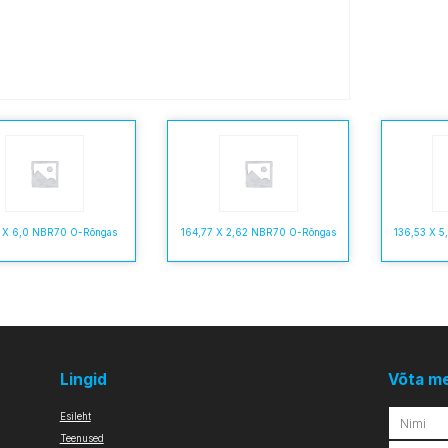
0 X 6,0 NBR70 O-Rõngas
164,77 X 2,62 NBR70 O-Rõngas
136,53 X 
Lingid
Võta m
Esileht
Teenused