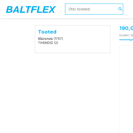
190,
Tooted
Esileht
/
M
Määramata
(1767)
TIHENDID
(2)