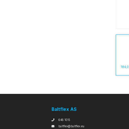
184,
Baltflex AS
646 1015
baltflex@baltflex.eu