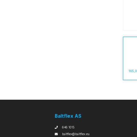
165,
Baltflex AS
646 1015
baltflex@baltflex.eu