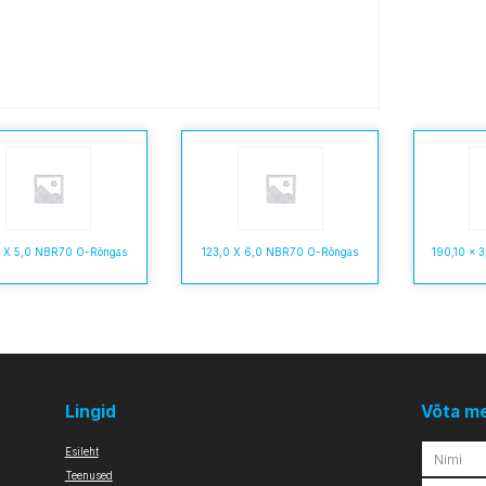
0 X 5,0 NBR70 O-Rõngas
123,0 X 6,0 NBR70 O-Rõngas
190,10 x 
Lingid
Võta m
Esileht
Teenused