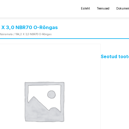
Esileht
Teenused
Dokumen
2 X 3,0 NBR70 O-Rõngas
ääramata
/ 194,2 X 3,0 NBR70 O-Rõngas
Seotud toot