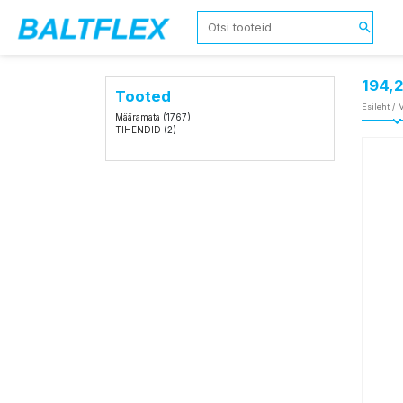
194,
Tooted
Esileht
/
M
Määramata
(1767)
TIHENDID
(2)