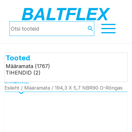
Tooted
Määramata
(1767)
TIHENDID
(2)
194,3 X 5,7 NBR90 O-Rõngas
Esileht
/
Määramata
/ 194,3 X 5,7 NBR90 O-Rõngas