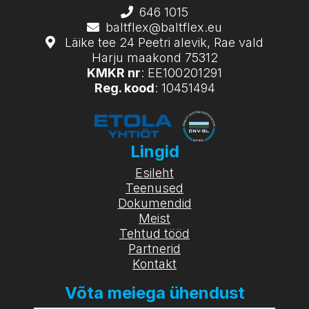
646 1015
baltflex@baltflex.eu
Läike tee 24 Peetri alevik, Rae vald
Harju maakond 75312
KMKR nr
: EE100201291
Reg. kood
: 10451494
Lingid
Esileht
Teenused
Dokumendid
Meist
Tehtud tööd
Partnerid
Kontakt
Võta meiega ühendust