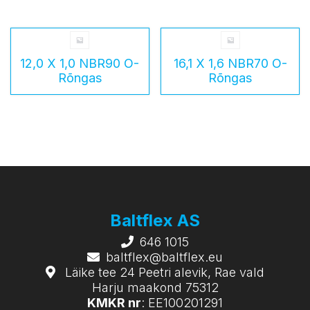
12,0 X 1,0 NBR90 O-
16,1 X 1,6 NBR70 O-
Rõngas
Rõngas
Baltflex AS
646 1015
baltflex@baltflex.eu
Läike tee 24 Peetri alevik, Rae vald
Harju maakond 75312
KMKR nr
: EE100201291