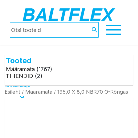
Tooted
Määramata
(1767)
TIHENDID
(2)
195,0 X 8,0 NBR70 O-Rõngas
Esileht
/
Määramata
/ 195,0 X 8,0 NBR70 O-Rõngas