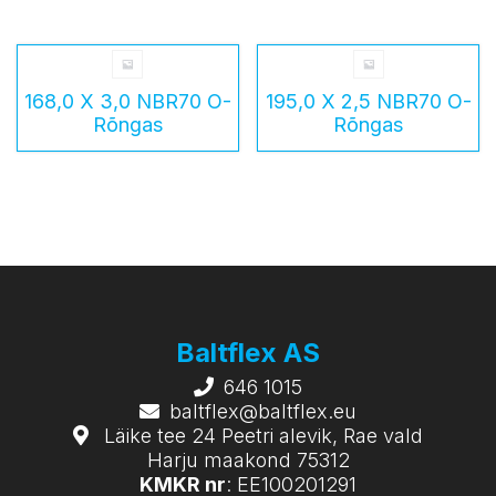
168,0 X 3,0 NBR70 O-
195,0 X 2,5 NBR70 O-
Rõngas
Rõngas
Baltflex AS
646 1015
baltflex@baltflex.eu
Läike tee 24 Peetri alevik, Rae vald
Harju maakond 75312
KMKR nr
: EE100201291