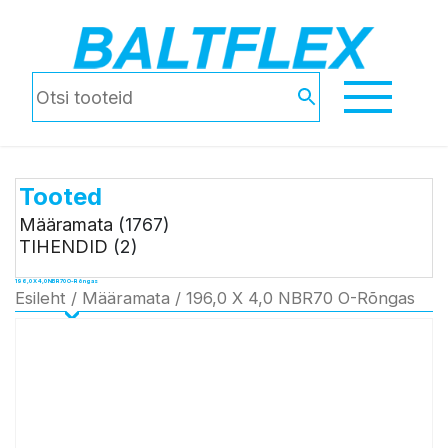
Tooted
Määramata
(1767)
TIHENDID
(2)
196,0 X 4,0 NBR70 O-Rõngas
Esileht
/
Määramata
/ 196,0 X 4,0 NBR70 O-Rõngas