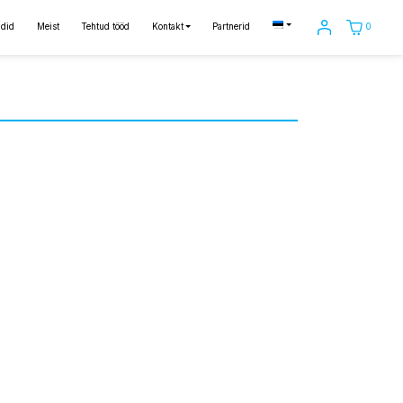
0
did
Meist
Tehtud tööd
Kontakt
Partnerid