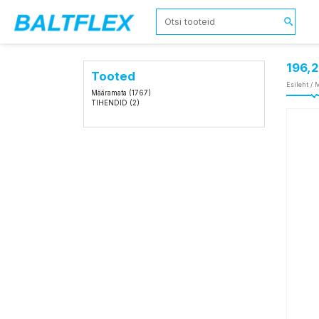
196,
Tooted
Esileht
/
M
Määramata
(1767)
TIHENDID
(2)