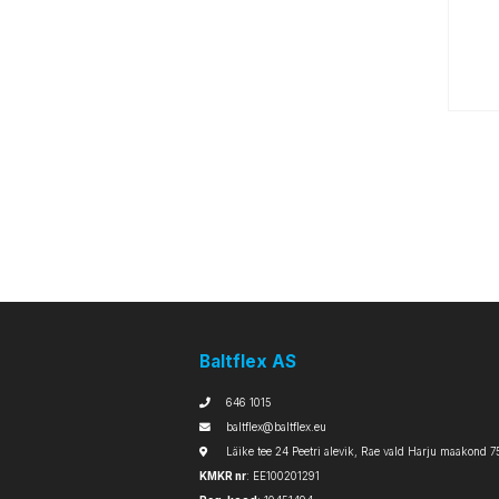
Baltflex AS
646 1015
baltflex@baltflex.eu
Läike tee 24 Peetri alevik, Rae vald Harju maakond 7
KMKR nr
: EE100201291