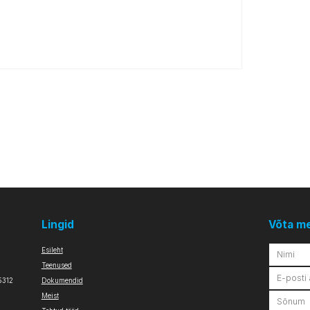
Lingid
Võta m
Esileht
Teenused
5312
Dokumendid
Meist