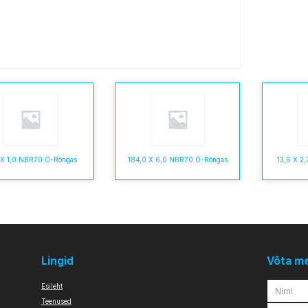
 X 1,0 NBR70 O-Rõngas
184,0 X 6,0 NBR70 O-Rõngas
13,6 X 2
Lingid
Võta m
Esileht
Teenused