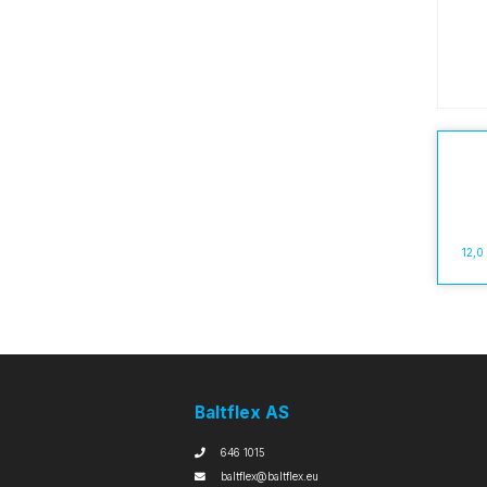
12,0
Baltflex AS
646 1015
baltflex@baltflex.eu