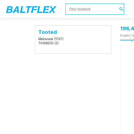
196,
Tooted
Esileht
/
M
Määramata
(1767)
TIHENDID
(2)