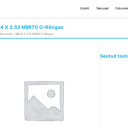
Esileht
Teenused
Dokumen
44 X 3,53 NBR70 O-Rõngas
ääramata
/ 196,44 X 3,53 NBR70 O-Rõngas
Seotud toot