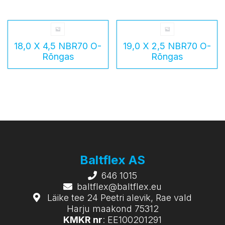
18,0 X 4,5 NBR70 O-
19,0 X 2,5 NBR70 O-
Rõngas
Rõngas
Baltflex AS
646 1015
baltflex@baltflex.eu
Läike tee 24 Peetri alevik, Rae vald
Harju maakond 75312
KMKR nr
: EE100201291