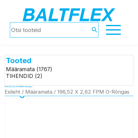
Tooted
Määramata
(1767)
TIHENDID
(2)
196,52 X 2,62 FPM O-Rõngas
Esileht
/
Määramata
/ 196,52 X 2,62 FPM O-Rõngas