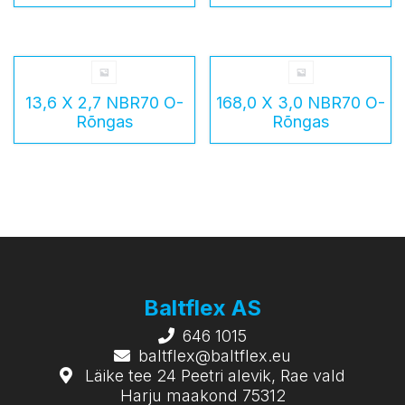
13,6 X 2,7 NBR70 O-
168,0 X 3,0 NBR70 O-
Rõngas
Rõngas
Baltflex AS
646 1015
baltflex@baltflex.eu
Läike tee 24 Peetri alevik, Rae vald
Harju maakond 75312