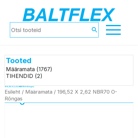
Tooted
Määramata
(1767)
TIHENDID
(2)
196,52 X 2,62 NBR70 O-Rõngas
Esileht
/
Määramata
/ 196,52 X 2,62 NBR70 O-
Rõngas