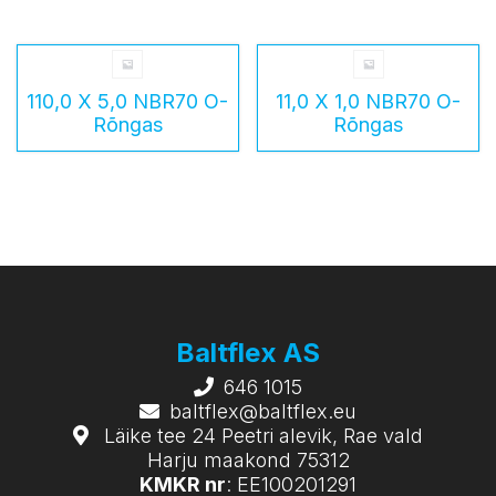
110,0 X 5,0 NBR70 O-
11,0 X 1,0 NBR70 O-
Rõngas
Rõngas
Baltflex AS
646 1015
baltflex@baltflex.eu
Läike tee 24 Peetri alevik, Rae vald
Harju maakond 75312
KMKR nr
: EE100201291