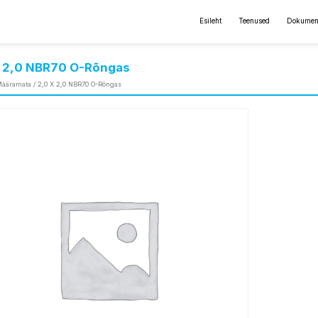
Esileht
Teenused
Dokumen
X 2,0 NBR70 O-Rõngas
ääramata
/ 2,0 X 2,0 NBR70 O-Rõngas