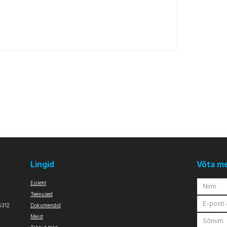
Lingid
Võta m
Esileht
Teenused
5312
Dokumendid
Meist