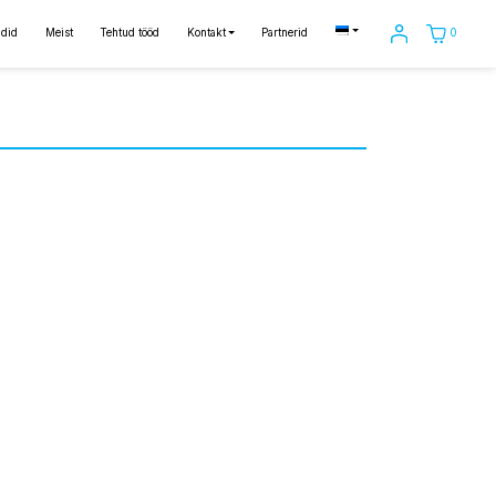
0
did
Meist
Tehtud tööd
Kontakt
Partnerid