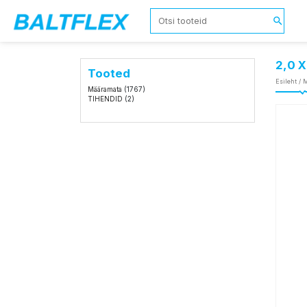
2,0 
Tooted
Esileht
/
M
Määramata
(1767)
TIHENDID
(2)