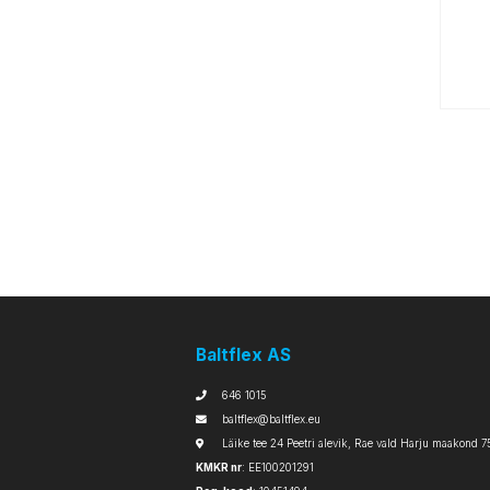
Baltflex AS
646 1015
baltflex@baltflex.eu
Läike tee 24 Peetri alevik, Rae vald Harju maakond 7
KMKR nr
: EE100201291