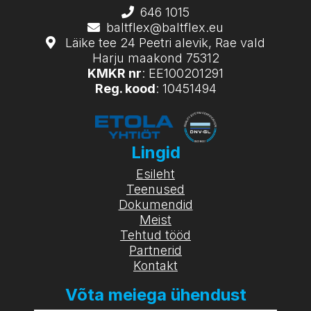
646 1015
baltflex@baltflex.eu
Läike tee 24 Peetri alevik, Rae vald
Harju maakond 75312
KMKR nr
: EE100201291
Reg. kood
: 10451494
Lingid
Esileht
Teenused
Dokumendid
Meist
Tehtud tööd
Partnerid
Kontakt
Võta meiega ühendust