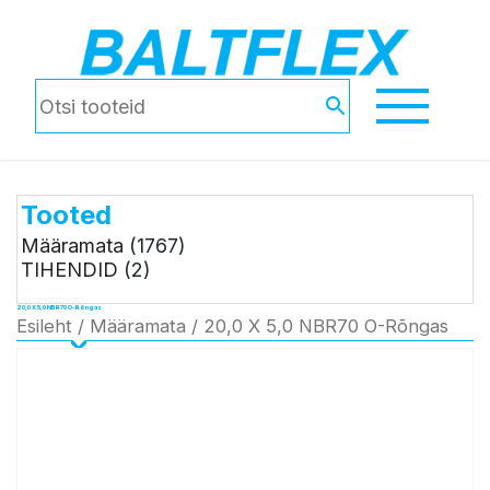
Tooted
Määramata
(1767)
TIHENDID
(2)
20,0 X 5,0 NBR70 O-Rõngas
Esileht
/
Määramata
/ 20,0 X 5,0 NBR70 O-Rõngas