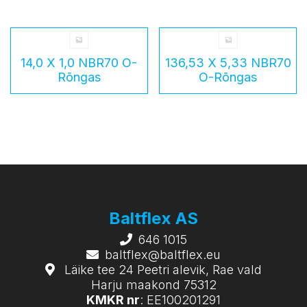
14,0 X 1,0 NBR70 O-
136,53 X 5,33 NBR70
Rõngas
O-Rõngas
Baltflex AS
646 1015
baltflex@baltflex.eu
Läike tee 24 Peetri alevik, Rae vald
Harju maakond 75312
KMKR nr
: EE100201291