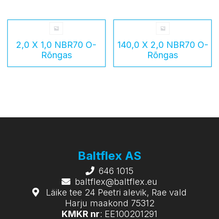
2,0 X 1,0 NBR70 O-
140,0 X 2,0 NBR70 O-
Rõngas
Rõngas
Baltflex AS
646 1015
baltflex@baltflex.eu
Läike tee 24 Peetri alevik, Rae vald
Harju maakond 75312
KMKR nr
: EE100201291