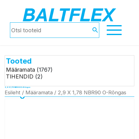
Tooted
Määramata
(1767)
TIHENDID
(2)
2,9 X 1,78 NBR90 O-Rõngas
Esileht
/
Määramata
/ 2,9 X 1,78 NBR90 O-Rõngas