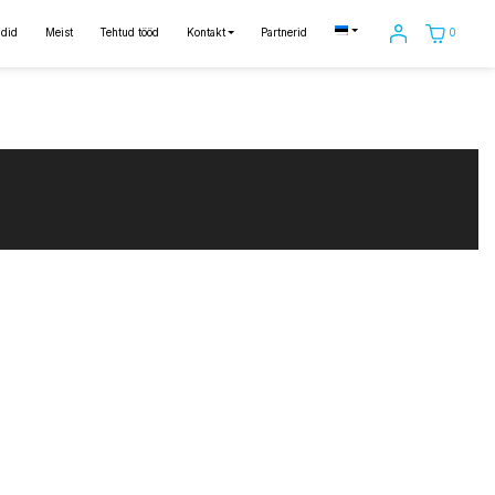
0
did
Meist
Tehtud tööd
Kontakt
Partnerid