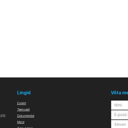
Lingid
Võta m
Esileht
Teenused
5312
Dokumendid
Meist