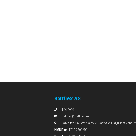
Baltflex AS
646 1015
baltflex@baltflex.eu
Läike tee 24 Peetri alevik, Rae vald Harju maakond 7
KMKR nr
: EE100201291