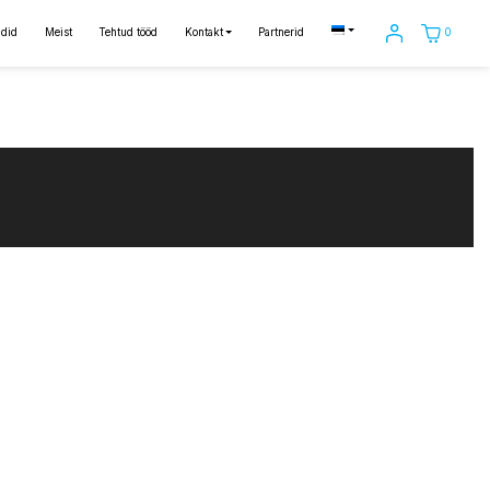
0
did
Meist
Tehtud tööd
Kontakt
Partnerid