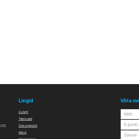
Lingid
Võta m
Esileht
Teenused
5312
Dokumendid
Meist