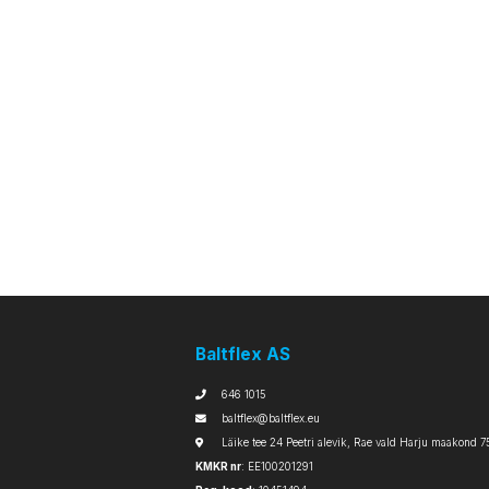
Baltflex AS
646 1015
baltflex@baltflex.eu
Läike tee 24 Peetri alevik, Rae vald Harju maakond 7
KMKR nr
: EE100201291