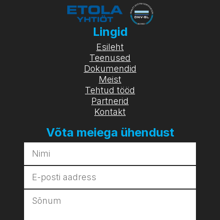
Lingid
Esileht
Teenused
Dokumendid
Meist
Tehtud tööd
Partnerid
Kontakt
Võta meiega ühendust