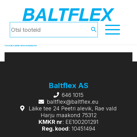
Vastavalt projektile valmistatud juhtplokid
Baltflex AS
646 1015
baltflex@baltflex.eu
Läike tee 24 Peetri alevik, Rae vald
Harju maakond 75312
KMKR nr
: EE100201291
Reg. kood
: 10451494