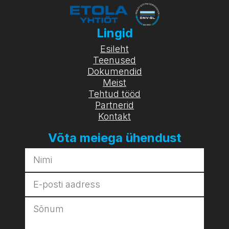
Lingid
Esileht
Teenused
Dokumendid
Meist
Tehtud tööd
Partnerid
Kontakt
Võta meiega ühendust