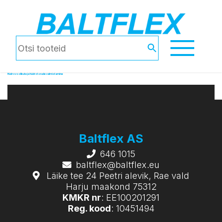
Hüdrovoolikute ja hüdrotorude valmistamine
Baltflex AS
646 1015
baltflex@baltflex.eu
Läike tee 24 Peetri alevik, Rae vald
Harju maakond 75312
KMKR nr
: EE100201291
Reg. kood
: 10451494