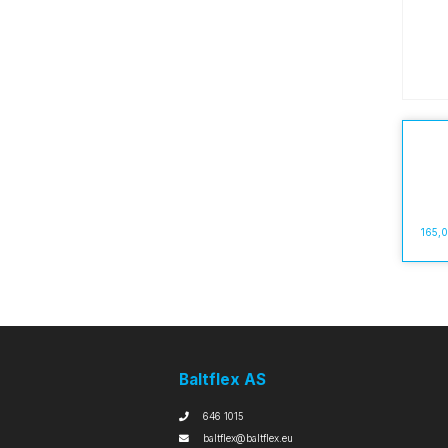
165,
Baltflex AS
646 1015
baltflex@baltflex.eu