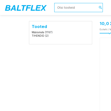
10,0 
Tooted
Esileht
/
M
Määramata
(1767)
TIHENDID
(2)