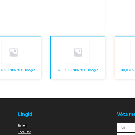
0 X 5,0 NBR70 O-Rõngas
12,0 X 1,0 NBR70 O-Rõngas
110,0 X 
Lingid
Võta m
Esileht
Teenused