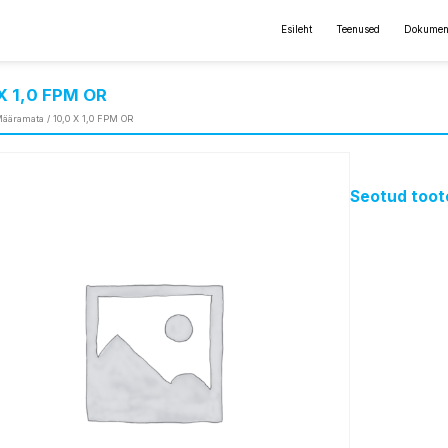
Esileht
Teenused
Dokumen
X 1,0 FPM OR
ääramata
/ 10,0 X 1,0 FPM OR
Seotud toot