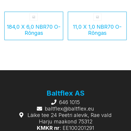
184,0 X 6,0 NBR70 O-
11,0 X 1,0 NBR70 O-
Rõngas
Rõngas
Baltflex AS
646 1015
baltflex@baltflex.eu
Läike tee 24 Peetri alevik, Rae vald
Harju maakond 75312
KMKR nr
: EE100201291