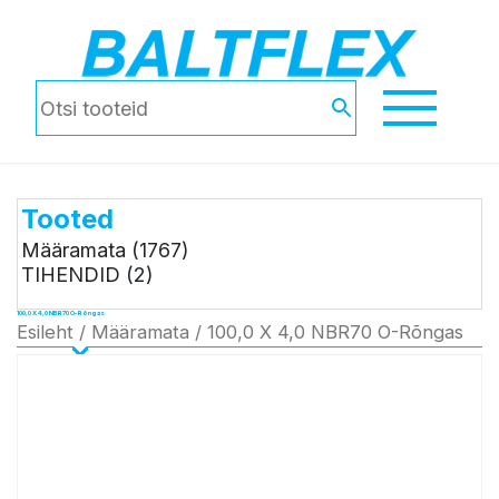
Tooted
Määramata
(1767)
TIHENDID
(2)
100,0 X 4,0 NBR70 O-Rõngas
Esileht
/
Määramata
/ 100,0 X 4,0 NBR70 O-Rõngas