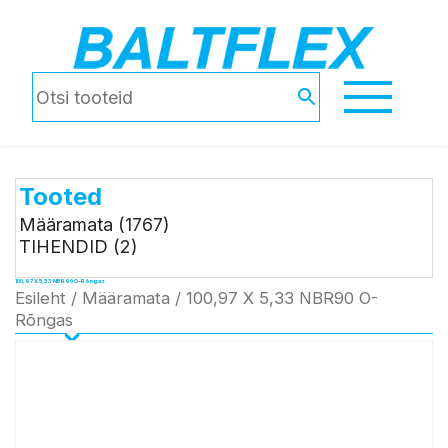
Tooted
Määramata
(1767)
TIHENDID
(2)
100,97 X 5,33 NBR90 O-Rõngas
Esileht
/
Määramata
/ 100,97 X 5,33 NBR90 O-
Rõngas