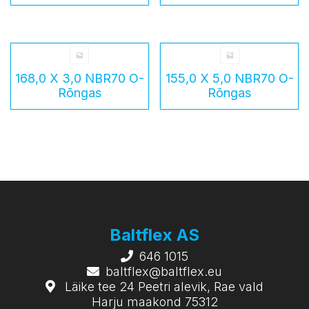
168,0 X 3,0 NBR70 O-
155,0 X 5,0 NBR70 O-
Rõngas
Rõngas
Baltflex AS
646 1015
baltflex@baltflex.eu
Läike tee 24 Peetri alevik, Rae vald
Harju maakond 75312