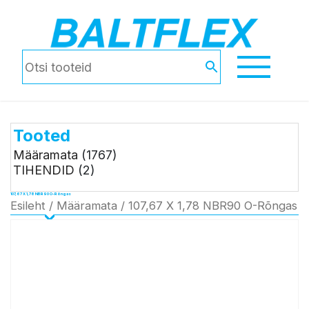
Tooted
Määramata
(1767)
TIHENDID
(2)
107,67 X 1,78 NBR90 O-Rõngas
Esileht
/
Määramata
/ 107,67 X 1,78 NBR90 O-Rõngas