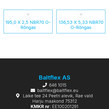
195,0 X 2,5 NBR70 O-
136,53 X 5,33 NBR70
Rõngas
O-Rõngas
Baltflex AS
646 1015
baltflex@baltflex.eu
Läike tee 24 Peetri alevik, Rae vald
Harju maakond 75312
KMKR nr
: EE100201291