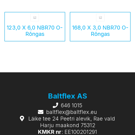
123,0 X 6,0 NBR70 O-
168,0 X 3,0 NBR70 O-
Rõngas
Rõngas
Baltflex AS
646 1015
baltflex@baltflex.eu
Läike tee 24 Peetri alevik, Rae vald
Harju maakond 75312
KMKR nr
: EE100201291