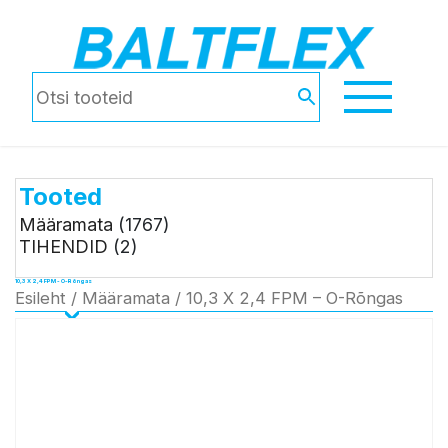
Tooted
Määramata
(1767)
TIHENDID
(2)
10,3 X 2,4 FPM - O-Rõngas
Esileht
/
Määramata
/ 10,3 X 2,4 FPM – O-Rõngas