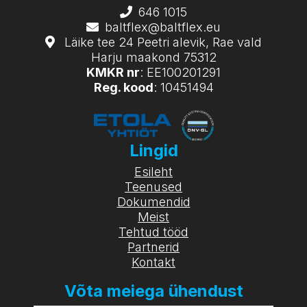
646 1015
baltflex@baltflex.eu
Läike tee 24 Peetri alevik, Rae vald
Harju maakond 75312
KMKR nr
: EE100201291
Reg. kood
: 10451494
Lingid
Esileht
Teenused
Dokumendid
Meist
Tehtud tööd
Partnerid
Kontakt
Võta meiega ühendust