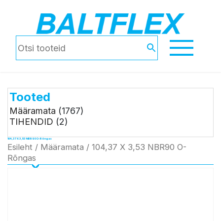
Tooted
Määramata
(1767)
TIHENDID
(2)
104,37 X 3,53 NBR90 O-Rõngas
Esileht
/
Määramata
/ 104,37 X 3,53 NBR90 O-
Rõngas