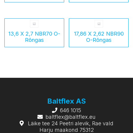
13,6 X 2,7 NBR70 O-
17,86 X 2,62 NBR90
Rõngas
O-Rõngas
Baltflex AS
646 1015
baltflex@baltflex.eu
Läike tee 24 Peetri alevik, Rae vald
Harju maakond 75312