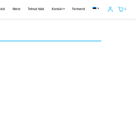
0
did
Meist
Tehtud tööd
Kontakt
Partnerid