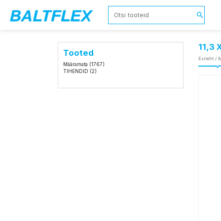
11,3
Tooted
Esileht
/
M
Määramata
(1767)
TIHENDID
(2)