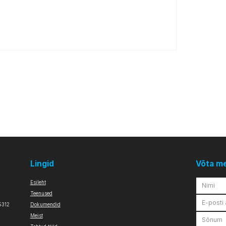
Lingid
Võta m
Esileht
Teenused
5312
Dokumendid
Meist