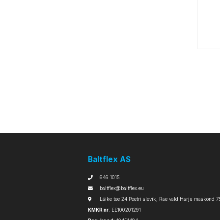
Baltflex AS
646 1015
baltflex@baltflex.eu
Läike tee 24 Peetri alevik, Rae vald Harju maakond 7
KMKR nr
: EE100201291