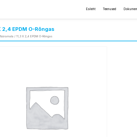
Esileht
Teenused
Dokumen
 X 2,4 EPDM O-Rõngas
ääramata
/ 11,3 X 2,4 EPDM O-Rõngas