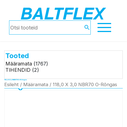
Tooted
Määramata
(1767)
TIHENDID
(2)
118,0 X 3,0 NBR70 O-Rõngas
Esileht
/
Määramata
/ 118,0 X 3,0 NBR70 O-Rõngas