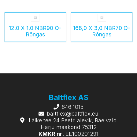
12,0 X 1,0 NBR90 O-
168,0 X 3,0 NBR70 O-
Rõngas
Rõngas
Baltflex AS
646 1015
baltflex@baltflex.eu
Läike tee 24 Peetri alevik, Rae vald
Harju maakond 75312
KMKR nr
: EE100201291