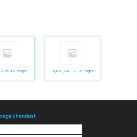
,6 NBR70 O-Rõngas
13,0 X 1,5 NBR70 O-Rõngas
eiega ühendust