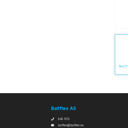
164,7
Baltflex AS
646 1015
baltflex@baltflex.eu