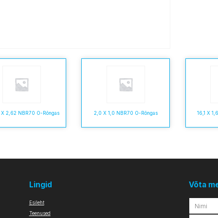
7 X 2,62 NBR70 O-Rõngas
2,0 X 1,0 NBR70 O-Rõngas
16,1 X 1
Lingid
Võta m
Esileht
Teenused