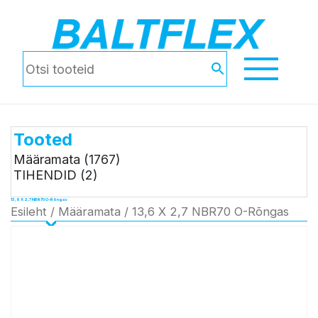
Tooted
Määramata
(1767)
TIHENDID
(2)
13,6 X 2,7 NBR70 O-Rõngas
Esileht
/
Määramata
/ 13,6 X 2,7 NBR70 O-Rõngas