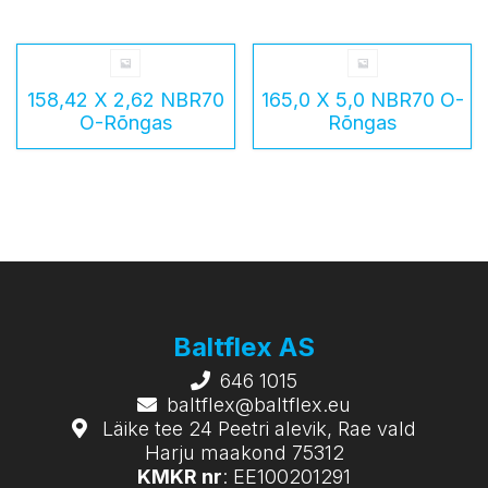
158,42 X 2,62 NBR70
165,0 X 5,0 NBR70 O-
O-Rõngas
Rõngas
Baltflex AS
646 1015
baltflex@baltflex.eu
Läike tee 24 Peetri alevik, Rae vald
Harju maakond 75312
KMKR nr
: EE100201291