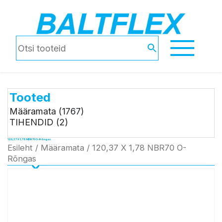
Tooted
Määramata
(1767)
TIHENDID
(2)
120,37 X 1,78 NBR70 O-Rõngas
Esileht
/
Määramata
/ 120,37 X 1,78 NBR70 O-
Rõngas