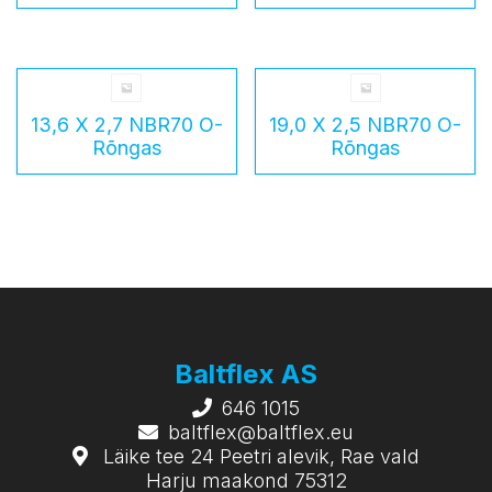
13,6 X 2,7 NBR70 O-
19,0 X 2,5 NBR70 O-
Rõngas
Rõngas
Baltflex AS
646 1015
baltflex@baltflex.eu
Läike tee 24 Peetri alevik, Rae vald
Harju maakond 75312