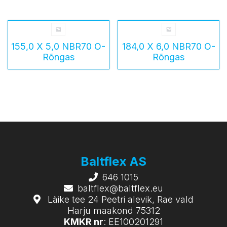
155,0 X 5,0 NBR70 O-
184,0 X 6,0 NBR70 O-
Rõngas
Rõngas
Baltflex AS
646 1015
baltflex@baltflex.eu
Läike tee 24 Peetri alevik, Rae vald
Harju maakond 75312
KMKR nr
: EE100201291