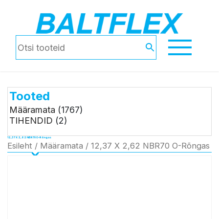
Tooted
Määramata
(1767)
TIHENDID
(2)
12,37 X 2,62 NBR70 O-Rõngas
Esileht
/
Määramata
/ 12,37 X 2,62 NBR70 O-Rõngas