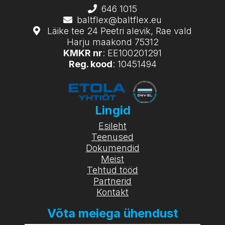
646 1015
baltflex@baltflex.eu
Läike tee 24 Peetri alevik, Rae vald
Harju maakond 75312
KMKR nr
: EE100201291
Reg. kood
: 10451494
Lingid
Esileht
Teenused
Dokumendid
Meist
Tehtud tööd
Partnerid
Kontakt
Võta meiega ühendust