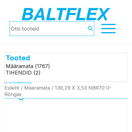
Tooted
Määramata
(1767)
TIHENDID
(2)
139,29 X 3,53 NBR70 O-Rõngas
Esileht
/
Määramata
/ 139,29 X 3,53 NBR70 O-
Rõngas