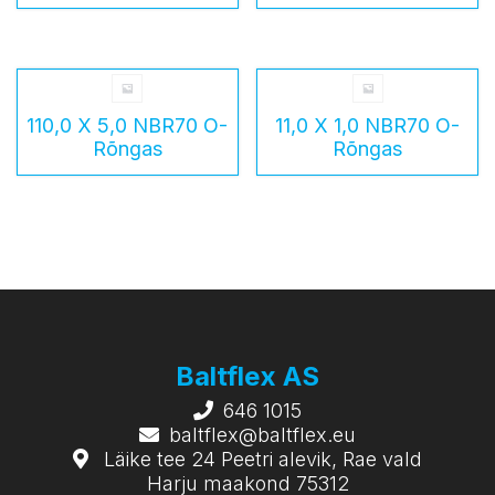
110,0 X 5,0 NBR70 O-
11,0 X 1,0 NBR70 O-
Rõngas
Rõngas
Baltflex AS
646 1015
baltflex@baltflex.eu
Läike tee 24 Peetri alevik, Rae vald
Harju maakond 75312