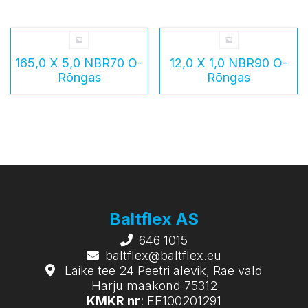
165,0 X 5,0 NBR70 O-
12,0 X 1,0 NBR90 O-
Rõngas
Rõngas
Baltflex AS
646 1015
baltflex@baltflex.eu
Läike tee 24 Peetri alevik, Rae vald
Harju maakond 75312
KMKR nr
: EE100201291