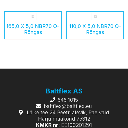
165,0 X 5,0 NBR70 O-
110,0 X 5,0 NBR70 O-
Rõngas
Rõngas
Baltflex AS
646 1015
baltflex@baltflex.eu
Läike tee 24 Peetri alevik, Rae vald
Harju maakond 75312
KMKR nr
: EE100201291