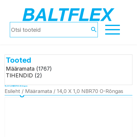
Tooted
Määramata
(1767)
TIHENDID
(2)
14,0 X 1,0 NBR70 O-Rõngas
Esileht
/
Määramata
/ 14,0 X 1,0 NBR70 O-Rõngas