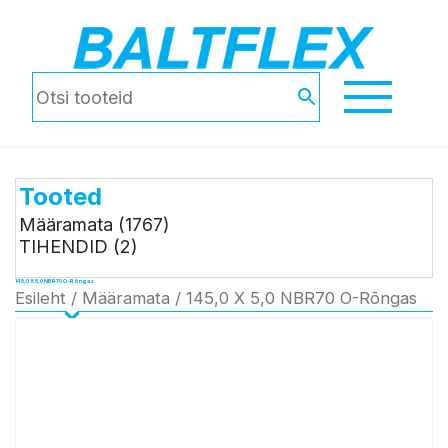
Tooted
Määramata
(1767)
TIHENDID
(2)
145,0 X 5,0 NBR70 O-Rõngas
Esileht
/
Määramata
/ 145,0 X 5,0 NBR70 O-Rõngas