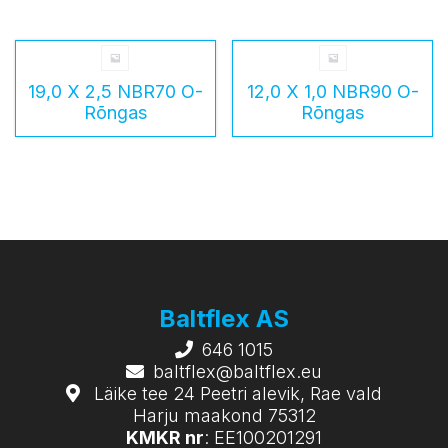
19,0 X 2,5 NBR70 O-
12,0 X 1,0 NBR90 O-
Rõngas
Rõngas
Baltflex AS
646 1015
baltflex@baltflex.eu
Läike tee 24 Peetri alevik, Rae vald
Harju maakond 75312
KMKR nr
: EE100201291