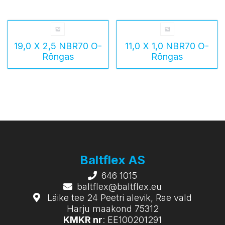
19,0 X 2,5 NBR70 O-
11,0 X 1,0 NBR70 O-
Rõngas
Rõngas
Baltflex AS
646 1015
baltflex@baltflex.eu
Läike tee 24 Peetri alevik, Rae vald
Harju maakond 75312
KMKR nr
: EE100201291