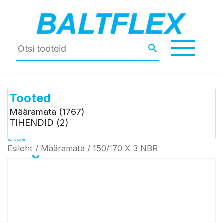
Tooted
Määramata
(1767)
TIHENDID
(2)
150/170 X 3 NBR
Esileht
/
Määramata
/ 150/170 X 3 NBR