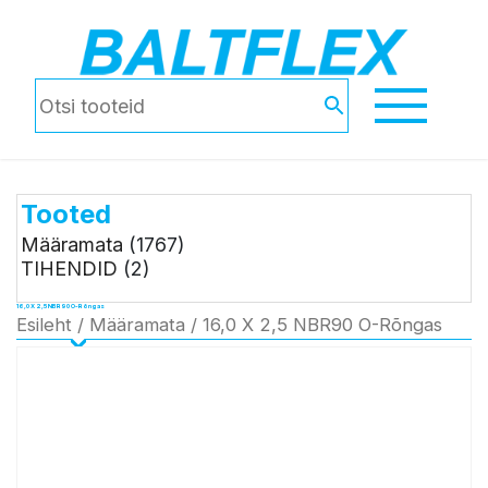
Tooted
Määramata
(1767)
TIHENDID
(2)
16,0 X 2,5 NBR90 O-Rõngas
Esileht
/
Määramata
/ 16,0 X 2,5 NBR90 O-Rõngas