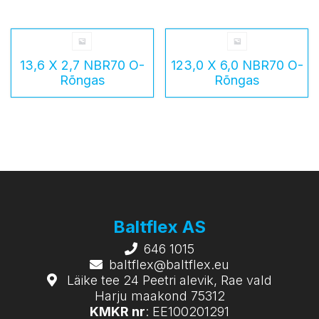
13,6 X 2,7 NBR70 O-
123,0 X 6,0 NBR70 O-
Rõngas
Rõngas
Baltflex AS
646 1015
baltflex@baltflex.eu
Läike tee 24 Peetri alevik, Rae vald
Harju maakond 75312
KMKR nr
: EE100201291