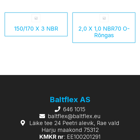
150/170 X 3 NBR
2,0 X 1,0 NBR70 O-
Rõngas
Baltflex AS
646 1015
baltflex@baltflex.eu
Läike tee 24 Peetri alevik, Rae vald
Harju maakond 75312
KMKR nr
: EE100201291